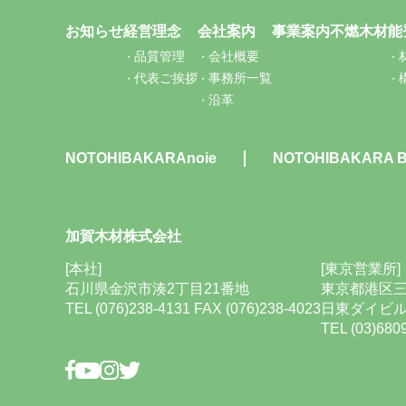
お知らせ
経営理念
会社案内
事業案内
不燃木材
能
品質管理
会社概要
代表ご挨拶
事務所一覧
沿革
NOTOHIBAKARAnoie
NOTOHIBAKARA 
加賀木材株式会社
[本社]
[東京営業所]
石川県金沢市湊2丁目21番地
東京都港区三
TEL (076)238-4131 FAX (076)238-4023
日東ダイビル
TEL (03)680