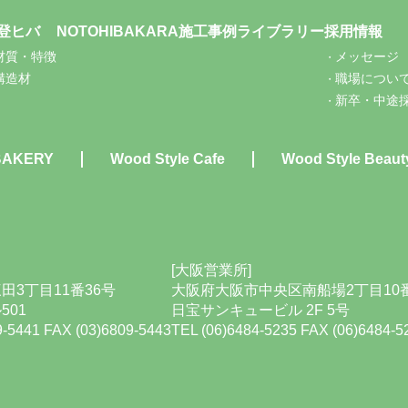
登ヒバ
NOTOHIBAKARA
施工事例
ライブラリー
採用情報
材質・特徴
メッセージ
構造材
職場につい
新卒・中途
BAKERY
Wood Style Cafe
Wood Style Beaut
[大阪営業所]
田3丁目11番36号
大阪府大阪市中央区南船場2丁目10番
501
日宝サンキュービル 2F 5号
9-5441 FAX (03)6809-5443
TEL (06)6484-5235 FAX (06)6484-5