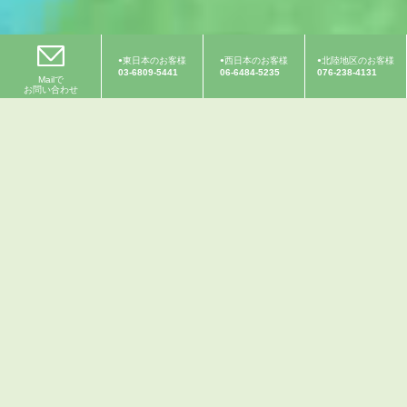
東日本のお客様
西日本のお客様
北陸地区のお客様
03-6809-5441
06-6484-5235
076-238-4131
Mailで
お問い合わせ
山
へ
の
恩
返
し
プ
ロ
ジ
ェ
ク
ト
山への恩返しプロジェクトとは？
はるか昔から、山に抱かれてきた人の暮らし。
木の実や動物を糧とし、道具を作り、火を起こし、家を建
て、