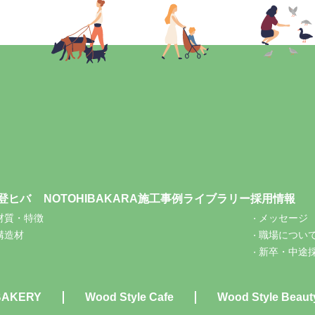
登ヒバ
NOTOHIBAKARA
施工事例
ライブラリー
採用情報
材質・特徴
メッセージ
構造材
職場につい
新卒・中途
BAKERY
Wood Style Cafe
Wood Style Beaut