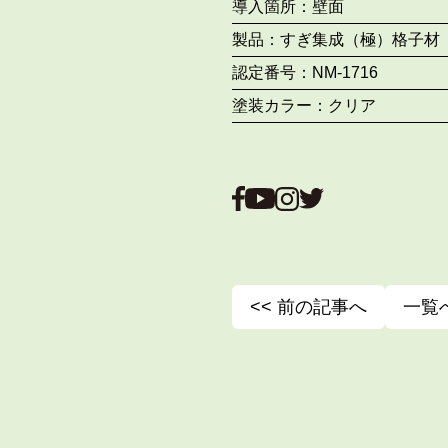
導入箇所：
壁面
製品：
すぎ集成（極）格子材
認定番号：
NM-1716
塗装カラー：
クリア
<< 前の記事へ
一覧